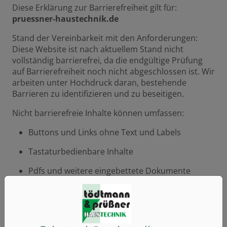
Diese Erklärung zur Barrierefreiheit gilt für:
pruessner-haustechnik.de
Stand der Vereinbarkeit mit den Anforderungen:
Diese Website ist nach aktuellem Stand nicht
vollständig barrierefrei, da die endgültige Prüfung
auf Barrierefreiheit noch nicht abgeschlossen ist. Wir
arbeiten unter Hochdruck daran, bestehende
Barrieren zu identifizieren und zu beseitigen.
Nicht barrierefreie Inhalte können umfassen:
Buttons und Links ohne Text und Labels
Tastaturbedienbare Inhalte
Pdfs und weitere eingebettete Dokumente
Seiten zu Newsbeiträgen oder Landingpages
Audioinhalte ohne Untertitel oder
Transkription