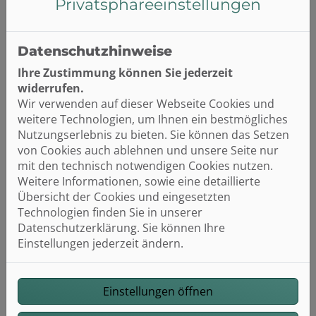
Privatsphäre­einstellungen
Nicht ausreichender Kontrast, u.a. bei Text vor
Bildern
Datenschutzhinweise
Logos ohne Alternativtexte
Ihre Zustimmung können Sie jederzeit
Externe Tools wie Planer, Konfiguratoren oder
widerrufen.
Assistenten
Wir verwenden auf dieser Webseite Cookies und
weitere Technologien, um Ihnen ein bestmögliches
Feedback und Kontakt: Wenn Ihnen Barrieren
Nutzungserlebnis zu bieten. Sie können das Setzen
auffallen oder Sie Probleme bei der Nutzung unserer
von Cookies auch ablehnen und unsere Seite nur
Website haben, freuen wir uns über Ihre
mit den technisch notwendigen Cookies nutzen.
Rückmeldung:
info@pruessner-haustechnik.de
Weitere Informationen, sowie eine detaillierte
Übersicht der Cookies und eingesetzten
Schlichtungsverfahren: Sollten Sie innerhalb eines
Technologien finden Sie in unserer
angemessenen Zeitraums keine zufriedenstellende
Datenschutzerklärung. Sie können Ihre
Antwort erhalten, können Sie sich an die
Einstellungen jederzeit ändern.
Schlichtungsstelle gemäß § 16 BGG wenden:
Schlichtungsstelle BGG, c/o Deutscher
Behindertenrat, Telefon: 030 18 527-2805, E-
Einstellungen öffnen
Mail: info@schlichtungsstelle-bgg.de,
www.schlichtungsstelle-bgg.de