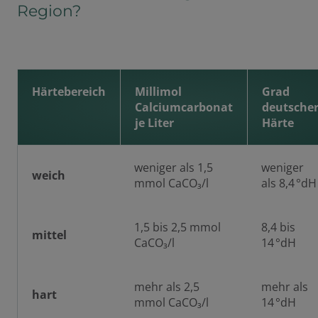
Region?
Härtebereich
Millimol
Grad
Calciumcarbonat
deutsche
je Liter
Härte
weniger als 1,5
weniger
weich
mmol CaCO₃/l
als 8,4 °dH
1,5 bis 2,5 mmol
8,4 bis
mittel
CaCO₃/l
14 °dH
mehr als 2,5
mehr als
hart
mmol CaCO₃/l
14 °dH