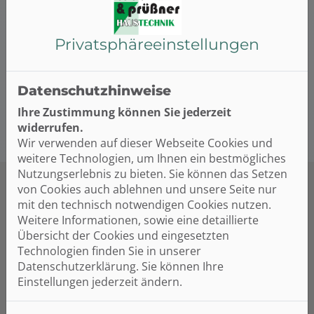
Heizungsanlage für Sie am besten geeignet ist. Bei
der Installation übernehmen wir zudem die
Koordination anderer Gewerke und arbeiten eng mit
Privatsphäre­einstellungen
Partnerunternehmen und renommierten Marken
zusammen. So bekommen Sie höchste Qualität,
sowohl bei der Arbeit als auch den Produkten.
Datenschutzhinweise
Ihre Zustimmung können Sie jederzeit
widerrufen.
Wir verwenden auf dieser Webseite Cookies und
weitere Technologien, um Ihnen ein bestmögliches
Nutzungserlebnis zu bieten. Sie können das Setzen
von Cookies auch ablehnen und unsere Seite nur
mit den technisch notwendigen Cookies nutzen.
Weitere Informationen, sowie eine detaillierte
Übersicht der Cookies und eingesetzten
Technologien finden Sie in unserer
Ihre Vorteile mit Tödtmann &
Datenschutzerklärung. Sie können Ihre
Prüßner OHG Haustechnik Inhaber
Einstellungen jederzeit ändern.
Marco Prüßner e.K