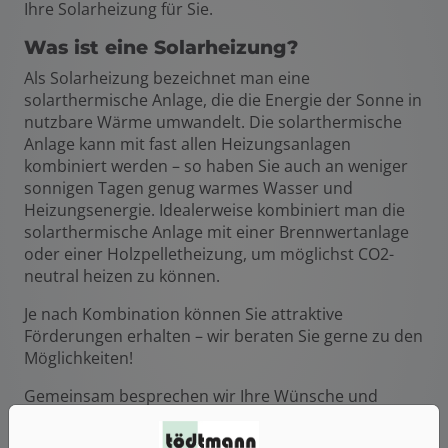
Ihre Solarheizung für Sie.
Was ist eine Solarheizung?
Als Solarheizung bezeichnet man eine
solarthermische Anlage, die die Energie der Sonne in
nutzbare Wärme umwandelt. Die solarthermische
Anlage kann mit fast allen Heizungsanlagen
kombiniert werden – so haben Sie auch an weniger
sonnigen Tagen genug warmes Wasser und
Heizungsenergie. Idealerweise kombiniert man die
solarthermische Anlage mit einer Brennwertanlage
oder einer Holzpelletheizung, um möglichst CO2-
neutral heizen zu können.
Je nach Kombination können Sie attraktive
Förderungen erhalten – wir beraten Sie gerne zu den
Möglichkeiten!
Gemeinsam besprechen wir Ihre Wünsche und
Anforderungen, um basierend darauf zu prüfen,
welche Kombination aus Solarheizung und